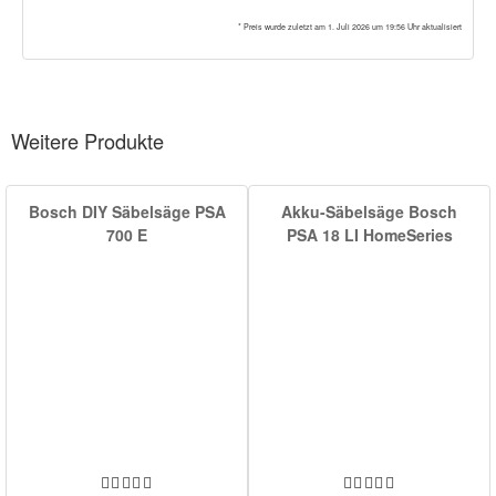
* Preis wurde zuletzt am 1. Juli 2026 um 19:56 Uhr aktualisiert
Weitere Produkte
Bosch DIY Säbelsäge PSA
Akku-Säbelsäge Bosch
700 E
PSA 18 LI HomeSeries