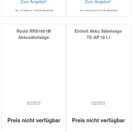
Zum Angebot¹
Zum Angebot¹
*am 1.07.2026 um 11:44 Uhr aktualisiert
*am 4.09.2018 um 20:13 Uhr aktualisiert
Ryobi RRS1801M
Einhell Akku Säbelsäge
Akkusäbelsäge
TE-AP 18 Li
Preis nicht verfügbar
Preis nicht verfügbar