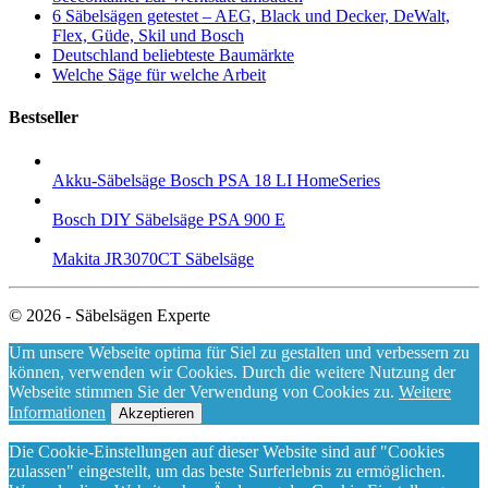
6 Säbelsägen getestet – AEG, Black und Decker, DeWalt,
Flex, Güde, Skil und Bosch
Deutschland beliebteste Baumärkte
Welche Säge für welche Arbeit
Bestseller
Akku-Säbelsäge Bosch PSA 18 LI HomeSeries
Bosch DIY Säbelsäge PSA 900 E
Makita JR3070CT Säbelsäge
© 2026 - Säbelsägen Experte
Um unsere Webseite optima für Siel zu gestalten und verbessern zu
können, verwenden wir Cookies. Durch die weitere Nutzung der
Webseite stimmen Sie der Verwendung von Cookies zu.
Weitere
Informationen
Akzeptieren
Die Cookie-Einstellungen auf dieser Website sind auf "Cookies
zulassen" eingestellt, um das beste Surferlebnis zu ermöglichen.